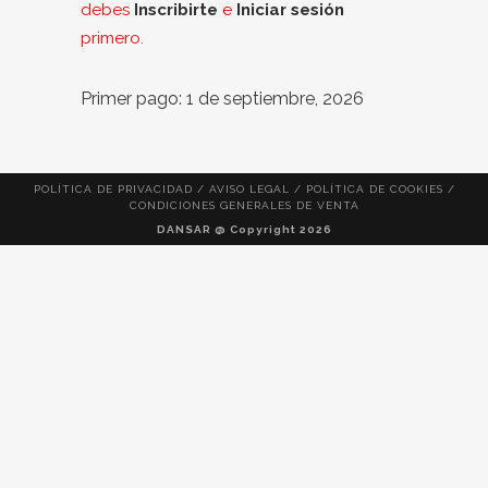
debes
Inscribirte
e
Iniciar sesión
primero.
Primer pago: 1 de septiembre, 2026
POLÍTICA DE PRIVACIDAD
/
AVISO LEGAL
/
POLÍTICA DE COOKIES
/
CONDICIONES GENERALES DE VENTA
DANSAR @ Copyright 2026